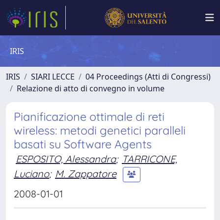
IRIS
IRIS
SIARI LECCE
04 Proceedings (Atti di Congressi)
Relazione di atto di convegno in volume
Pianificazione ottimale di reti
wireless: metodi genetici paralleli
basati su Software Agents
ESPOSITO, Alessandra
;
TARRICONE,
Luciano
;
M. Zappatore
2008-01-01