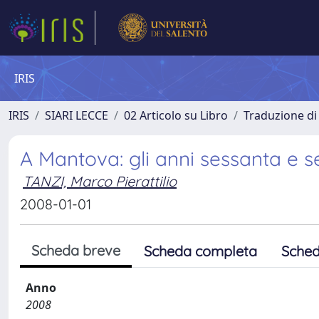
IRIS
IRIS
SIARI LECCE
02 Articolo su Libro
Traduzione di
A Mantova: gli anni sessanta e s
TANZI, Marco Pierattilio
2008-01-01
Scheda breve
Scheda completa
Sched
Anno
2008