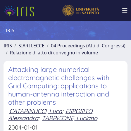
IRIS
IRIS
SIARI LECCE
04 Proceedings (Atti di Congressi)
Relazione di atto di convegno in volume
Attacking large numerical
electromagnetic challenges with
Grid Computing: applications to
human-antenna interaction and
other problems
CATARINUCCI, Luca
;
ESPOSITO,
Alessandra
;
TARRICONE, Luciano
2004-01-01