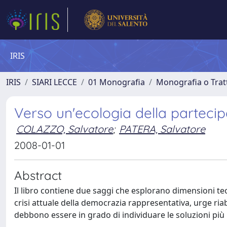
IRIS
IRIS
SIARI LECCE
01 Monografia
Monografia o Tratt
Verso un'ecologia della parteci
COLAZZO, Salvatore
;
PATERA, Salvatore
2008-01-01
Abstract
Il libro contiene due saggi che esplorano dimensioni te
crisi attuale della democrazia rappresentativa, urge ri
debbono essere in grado di individuare le soluzioni più 