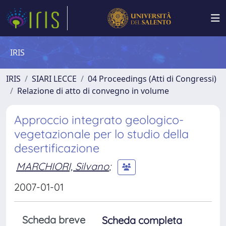
IRIS
IRIS
SIARI LECCE
04 Proceedings (Atti di Congressi)
Relazione di atto di convegno in volume
Approccio integrato geologico-
vegetazionale per lo studio della
desertificazione
MARCHIORI, Silvano
;
2007-01-01
Scheda breve
Scheda completa