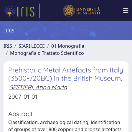
IRIS
IRIS
SIARI LECCE
01 Monografia
Monografia o Trattato Scientifico
Prehistoric Metal Artefacts from Italy
(3500-720BC) in the British Museum.
SESTIERI, Anna Maria
2007-01-01
Abstract
Classification, archaeological dating, identification
of groups of over 800 copper and bronze artefacts