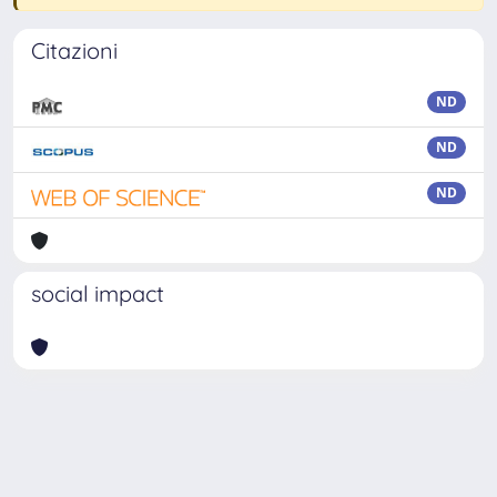
Citazioni
ND
ND
ND
social impact
Powered by
IRIS
-
about IRIS
-