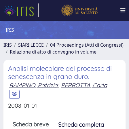
IRIS
IRIS
SIARI LECCE
04 Proceedings (Atti di Congressi)
Relazione di atto di convegno in volume
Analisi molecolare del processo di
senescenza in grano duro.
RAMPINO, Patrizia
;
PERROTTA, Carla
2008-01-01
Scheda breve
Scheda completa