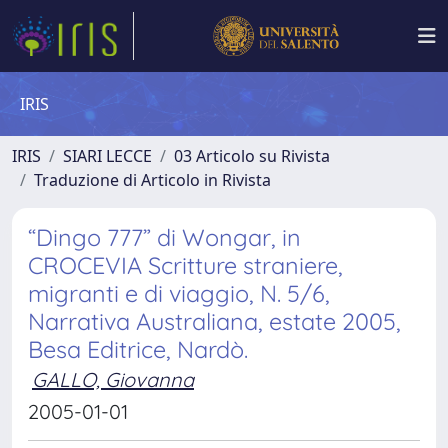
IRIS
IRIS
SIARI LECCE
03 Articolo su Rivista
Traduzione di Articolo in Rivista
“Dingo 777” di Wongar, in
CROCEVIA Scritture straniere,
migranti e di viaggio, N. 5/6,
Narrativa Australiana, estate 2005,
Besa Editrice, Nardò.
GALLO, Giovanna
2005-01-01