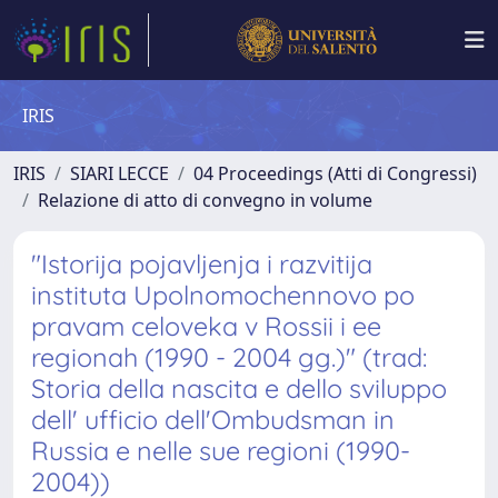
IRIS
IRIS
SIARI LECCE
04 Proceedings (Atti di Congressi)
Relazione di atto di convegno in volume
"Istorija pojavljenja i razvitija
instituta Upolnomochennovo po
pravam celoveka v Rossii i ee
regionah (1990 - 2004 gg.)" (trad:
Storia della nascita e dello sviluppo
dell' ufficio dell'Ombudsman in
Russia e nelle sue regioni (1990-
2004))