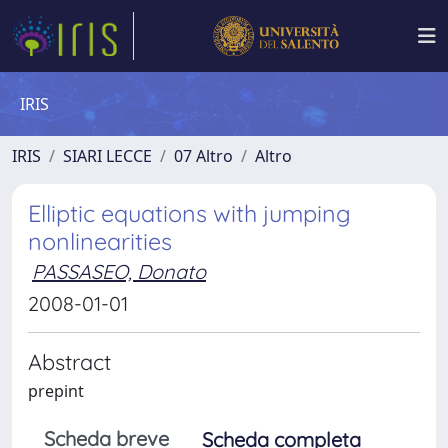
IRIS
IRIS
SIARI LECCE
07 Altro
Altro
Elliptic equations with jumping
nonlinearities
PASSASEO, Donato
2008-01-01
Abstract
prepint
Scheda breve
Scheda completa