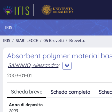
IRIS
IRIS
SIARI LECCE
05 Brevetti
Brevetto
Absorbent polymer material bas
SANNINO, Alessandro
;
2003-01-01
Scheda breve
Scheda completa
Sched
Anno di deposito
2003