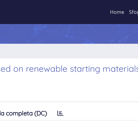
Home
Sfo
ed on renewable starting material
a completa (DC)