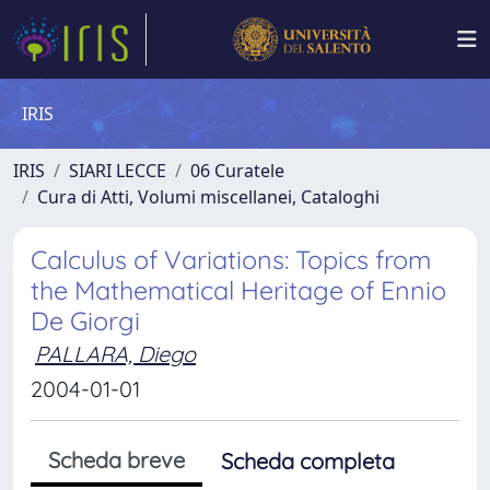
IRIS
IRIS
SIARI LECCE
06 Curatele
Cura di Atti, Volumi miscellanei, Cataloghi
Calculus of Variations: Topics from
the Mathematical Heritage of Ennio
De Giorgi
PALLARA, Diego
2004-01-01
Scheda breve
Scheda completa