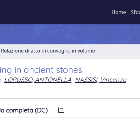
Home
Sfo
Relazione di atto di convegno in volume
ning in ancient stones
o
;
LORUSSO, ANTONELLA
;
NASSISI, Vincenzo
a completa (DC)