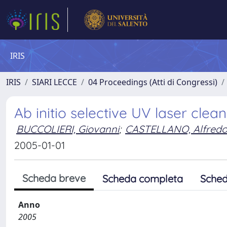
IRIS
IRIS
SIARI LECCE
04 Proceedings (Atti di Congressi)
Ab initio selective UV laser clea
BUCCOLIERI, Giovanni
;
CASTELLANO, Alfred
2005-01-01
Scheda breve
Scheda completa
Sched
Anno
2005