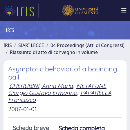
IRIS
IRIS
SIARI LECCE
04 Proceedings (Atti di Congressi)
Riassunto di atto di convegno in volume
Asymptotic behavior of a bouncing
ball
CHERUBINI, Anna Maria
;
METAFUNE,
Giorgio Gustavo Ermanno
;
PAPARELLA,
Francesco
2007-01-01
Scheda breve
Scheda completa