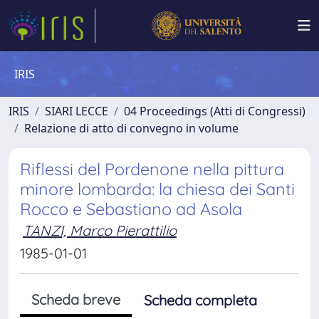
IRIS
IRIS
SIARI LECCE
04 Proceedings (Atti di Congressi)
Relazione di atto di convegno in volume
Riflessi del Pordenone nella pittura
minore lombarda: la chiesa dei Santi
Rocco e Sebastiano ad Asola
TANZI, Marco Pierattilio
1985-01-01
Scheda breve
Scheda completa