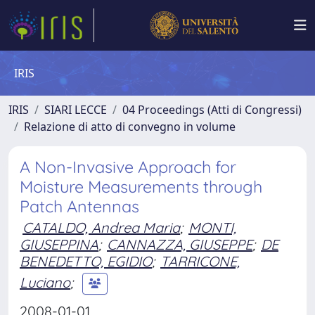
IRIS
IRIS
SIARI LECCE
04 Proceedings (Atti di Congressi)
Relazione di atto di convegno in volume
A Non-Invasive Approach for
Moisture Measurements through
Patch Antennas
CATALDO, Andrea Maria
;
MONTI,
GIUSEPPINA
;
CANNAZZA, GIUSEPPE
;
DE
BENEDETTO, EGIDIO
;
TARRICONE,
Luciano
;
2008-01-01