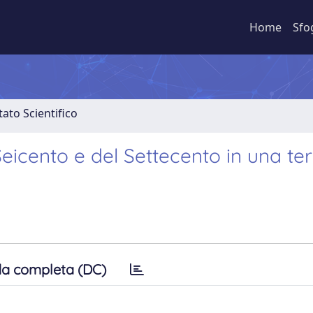
Home
Sfo
ato Scientifico
Seicento e del Settecento in una ter
a completa (DC)