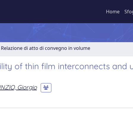
Home
Sfo
Relazione di atto di convegno in volume
lity of thin film interconnects and u
NZIO, Giorgio