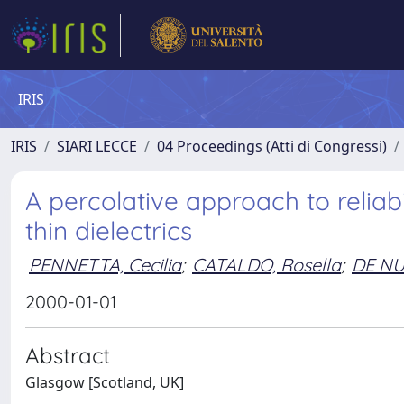
IRIS
IRIS
SIARI LECCE
04 Proceedings (Atti di Congressi)
A percolative approach to reliabi
thin dielectrics
PENNETTA, Cecilia
;
CATALDO, Rosella
;
DE NU
2000-01-01
Abstract
Glasgow [Scotland, UK]