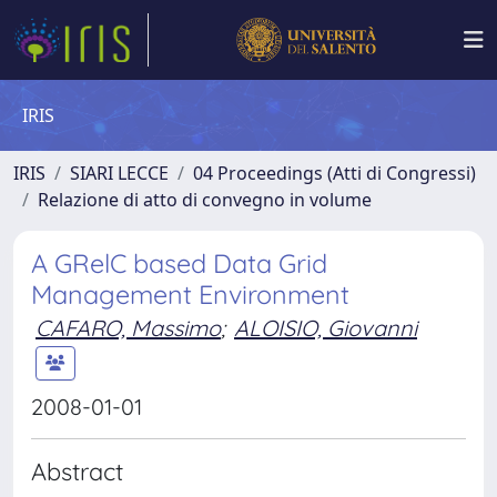
IRIS
IRIS
SIARI LECCE
04 Proceedings (Atti di Congressi)
Relazione di atto di convegno in volume
A GRelC based Data Grid
Management Environment
CAFARO, Massimo
;
ALOISIO, Giovanni
2008-01-01
Abstract