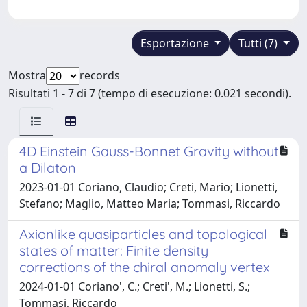
Esportazione
Tutti (7)
Mostra
records
Risultati 1 - 7 di 7 (tempo di esecuzione: 0.021 secondi).
4D Einstein Gauss-Bonnet Gravity without
a Dilaton
2023-01-01 Coriano, Claudio; Creti, Mario; Lionetti,
Stefano; Maglio, Matteo Maria; Tommasi, Riccardo
Axionlike quasiparticles and topological
states of matter: Finite density
corrections of the chiral anomaly vertex
2024-01-01 Coriano', C.; Creti', M.; Lionetti, S.;
Tommasi, Riccardo