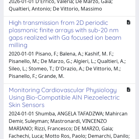
2026-01-01 D'Errico, Valeria; De Marzo, Gaia;
Qualtieri, Antonio; De Vittorio, Massimo
High transmission from 2D periodic
plasmonic finite arrays with sub-20 nm
gaps realized with Ga focused ion beam
milling
2020-01-01 Pisano, F.; Balena, A.; Kashif, M. F.;
Pisanello, M.; De Marzo, G.; Algieri, L.; Qualtieri, A.;
Sileo, L.; Stomeo, T.; D'Orazio, A.; De Vittorio, M.;
Pisanello, F.; Grande, M.
Monitoring Cardiovascular Physiology
Using Bio-Compatible AlN Piezoelectric
Skin Sensors
2024-01-01 Shumba, ANGELA TAFADZWA; Mahircan
Demir, Suleyman; Mastronardi, VINCENZO
MARIANO; Rizzi, Francesco; DE MARZO, Gaia;
Fachechi, Luca; Motto Ros, Paolo; Demarchi, Danilo;