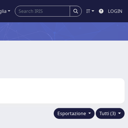
glia
IT
LOGIN
Esportazione
Tutti (3)