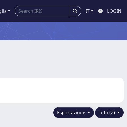
glia
IT
LOGIN
Esportazione
Tutti (2)