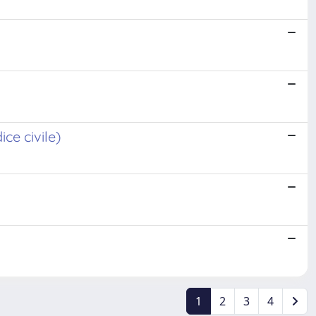
ce civile)
1
2
3
4