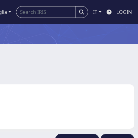
glia
IT
LOGIN