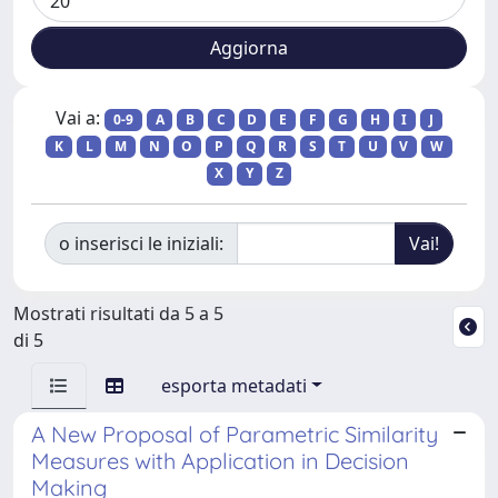
Vai a:
0-9
A
B
C
D
E
F
G
H
I
J
K
L
M
N
O
P
Q
R
S
T
U
V
W
X
Y
Z
o inserisci le iniziali:
Mostrati risultati da 5 a 5
di 5
esporta metadati
A New Proposal of Parametric Similarity
Measures with Application in Decision
Making