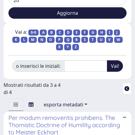
Vai a:
0-9
A
B
C
D
E
F
G
H
I
J
K
L
M
N
O
P
Q
R
S
T
U
V
W
X
Y
Z
o inserisci le iniziali:
Mostrati risultati da 3 a 4
di 4
esporta metadati
Per modum removentis prohibens. The
Thomistic Doctrine of Humility according
to Meister Eckhart