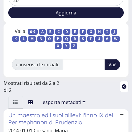
Vai a:
0-9
A
B
C
D
E
F
G
H
I
J
K
L
M
N
O
P
Q
R
S
T
U
V
W
X
Y
Z
o inserisci le iniziali:
Mostrati risultati da 2 a 2
di 2
esporta metadati
Un maestro ed i suoi allievi: l'inno IX del
Peristephanon di Prudenzio
2014-01-01 Corsano, Maria