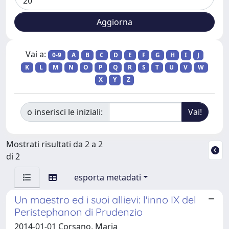
Vai a:
0-9
A
B
C
D
E
F
G
H
I
J
K
L
M
N
O
P
Q
R
S
T
U
V
W
X
Y
Z
o inserisci le iniziali:
Mostrati risultati da 2 a 2
di 2
esporta metadati
Un maestro ed i suoi allievi: l'inno IX del
Peristephanon di Prudenzio
2014-01-01 Corsano, Maria