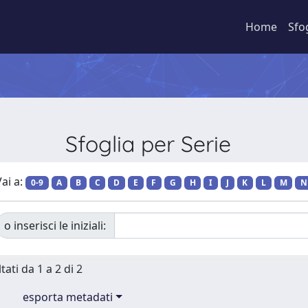
Home
Sfo
Sfoglia per Serie
ai a:
0-9
A
B
C
D
E
F
G
H
I
J
K
L
M
N
o inserisci le iniziali:
tati da 1 a 2 di 2
esporta metadati