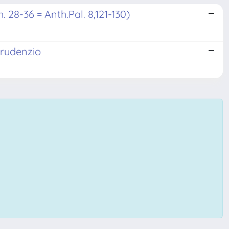
. 28-36 = Anth.Pal. 8,121-130)
 Prudenzio