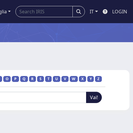
glia
IT
LOGIN
O
P
Q
R
S
T
U
V
W
X
Y
Z