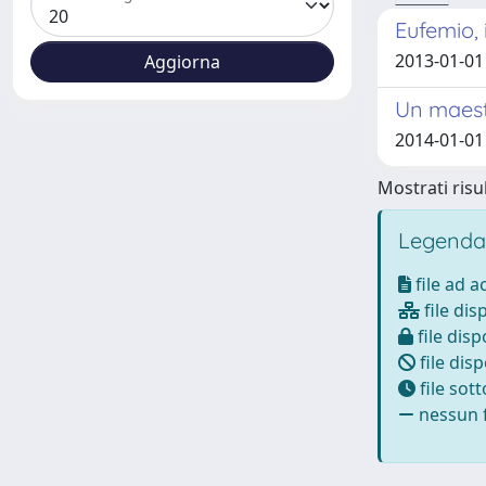
Eufemio, 
2013-01-01
Un maestr
2014-01-01
Mostrati risul
Legenda
file ad 
file dis
file disp
file disp
file sot
nessun f