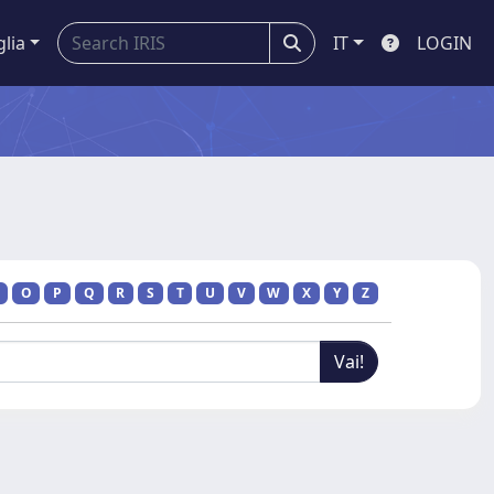
glia
IT
LOGIN
O
P
Q
R
S
T
U
V
W
X
Y
Z