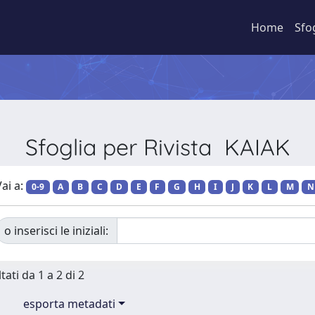
Home
Sfo
Sfoglia per Rivista KAIAK
ai a:
0-9
A
B
C
D
E
F
G
H
I
J
K
L
M
N
o inserisci le iniziali:
tati da 1 a 2 di 2
esporta metadati