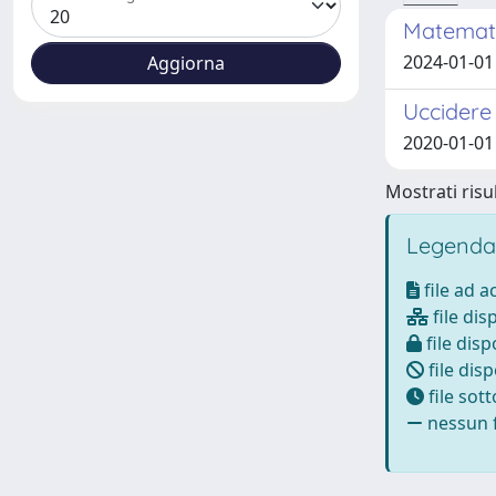
Matemati
2024-01-01
Uccidere 
2020-01-01
Mostrati risul
Legenda
file ad 
file dis
file disp
file disp
file sot
nessun f