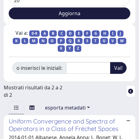
Vai a:
0-9
A
B
C
D
E
F
G
H
I
J
K
L
M
N
O
P
Q
R
S
T
U
V
W
X
Y
Z
o inserisci le iniziali:
Mostrati risultati da 2 a 2
di 2
esporta metadati
Uniform Convergence and Spectra of
Operators in a Class of Fréchet Spaces
2014-01-01 Albanese, Angela Anna; J., Bonet; W. J.,