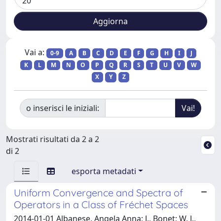
Vai a:
0-9
A
B
C
D
E
F
G
H
I
J
K
L
M
N
O
P
Q
R
S
T
U
V
W
X
Y
Z
o inserisci le iniziali:
Mostrati risultati da 2 a 2
di 2
esporta metadati
Uniform Convergence and Spectra of
Operators in a Class of Fréchet Spaces
2014-01-01 Albanese, Angela Anna; J., Bonet; W. J.,