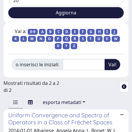
Vai a:
0-9
A
B
C
D
E
F
G
H
I
J
K
L
M
N
O
P
Q
R
S
T
U
V
W
X
Y
Z
o inserisci le iniziali:
Mostrati risultati da 2 a 2
di 2
esporta metadati
Uniform Convergence and Spectra of
Operators in a Class of Fréchet Spaces
2014-01-01 Albanese, Angela Anna; J., Bonet; W. J.,