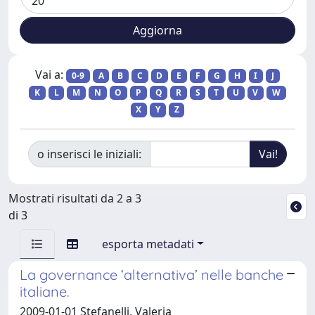
Vai a:
0-9
A
B
C
D
E
F
G
H
I
J
K
L
M
N
O
P
Q
R
S
T
U
V
W
X
Y
Z
o inserisci le iniziali:
Mostrati risultati da 2 a 3
di 3
esporta metadati
La governance ‘alternativa’ nelle banche
italiane.
2009-01-01 Stefanelli, Valeria