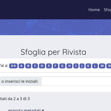
Home
Sfo
Sfoglia per Rivista
ai a:
0-9
A
B
C
D
E
F
G
H
I
J
K
L
M
N
o inserisci le iniziali:
tati da 2 a 3 di 3
esporta metadati