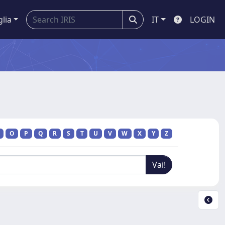
glia
IT
LOGIN
O
P
Q
R
S
T
U
V
W
X
Y
Z