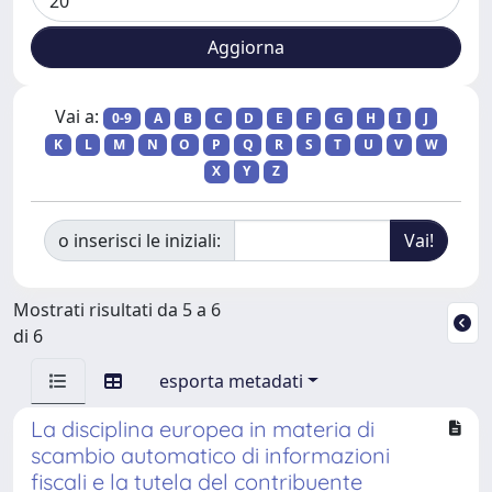
Vai a:
0-9
A
B
C
D
E
F
G
H
I
J
K
L
M
N
O
P
Q
R
S
T
U
V
W
X
Y
Z
o inserisci le iniziali:
Mostrati risultati da 5 a 6
di 6
esporta metadati
La disciplina europea in materia di
scambio automatico di informazioni
fiscali e la tutela del contribuente