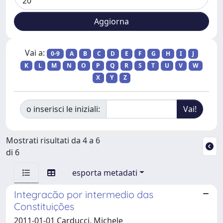
Vai a:
0-9
A
B
C
D
E
F
G
H
I
J
K
L
M
N
O
P
Q
R
S
T
U
V
W
X
Y
Z
o inserisci le iniziali:
Mostrati risultati da 4 a 6
di 6
esporta metadati
Integracão por intermedio das
Constituições
2011-01-01 Carducci, Michele