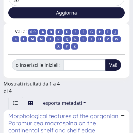
Vai a:
0-9
A
B
C
D
E
F
G
H
I
J
K
L
M
N
O
P
Q
R
S
T
U
V
W
X
Y
Z
o inserisci le iniziali:
Mostrati risultati da 1 a 4
di 4
esporta metadati
Morphological features of the gorgonian
Paramuricea macrospina on the
continental shelf and shelf edge