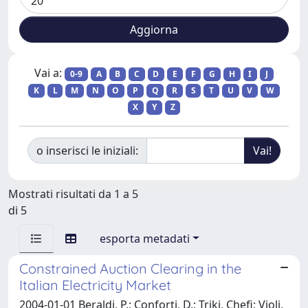
Vai a:
0-9
A
B
C
D
E
F
G
H
I
J
K
L
M
N
O
P
Q
R
S
T
U
V
W
X
Y
Z
o inserisci le iniziali:
Mostrati risultati da 1 a 5
di 5
esporta metadati
Constrained Auction Clearing in the
Italian Electricity Market
2004-01-01 Beraldi, P.; Conforti, D.; Triki, Chefi; Violi,