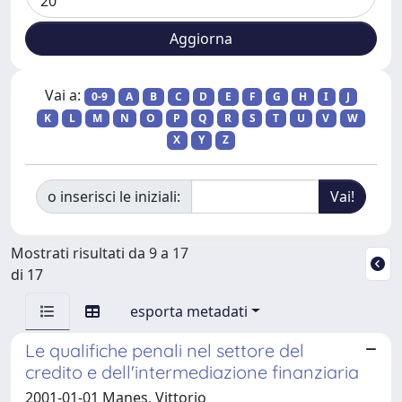
Vai a:
0-9
A
B
C
D
E
F
G
H
I
J
K
L
M
N
O
P
Q
R
S
T
U
V
W
X
Y
Z
o inserisci le iniziali:
Mostrati risultati da 9 a 17
di 17
esporta metadati
Le qualifiche penali nel settore del
credito e dell'intermediazione finanziaria
2001-01-01 Manes, Vittorio