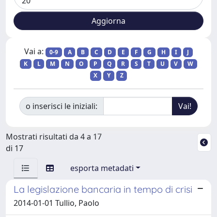
Vai a:
0-9
A
B
C
D
E
F
G
H
I
J
K
L
M
N
O
P
Q
R
S
T
U
V
W
X
Y
Z
o inserisci le iniziali:
Mostrati risultati da 4 a 17
di 17
esporta metadati
La legislazione bancaria in tempo di crisi
2014-01-01 Tullio, Paolo