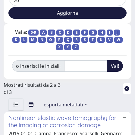
Vai a:
0-9
A
B
C
D
E
F
G
H
I
J
K
L
M
N
O
P
Q
R
S
T
U
V
W
X
Y
Z
o inserisci le iniziali:
Mostrati risultati da 2 a 3
di 3
esporta metadati
Nonlinear elastic wave tomography for
the imaging of corrosion damage
2015-01-01 Ciampa, Francesco; Scarselli, Gennaro;