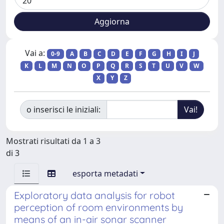
Vai a:
0-9
A
B
C
D
E
F
G
H
I
J
K
L
M
N
O
P
Q
R
S
T
U
V
W
X
Y
Z
o inserisci le iniziali:
Mostrati risultati da 1 a 3
di 3
esporta metadati
Exploratory data analysis for robot
perception of room environments by
means of an in-air sonar scanner