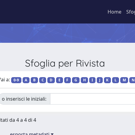
Home
Sfo
Sfoglia per Rivista
ai a:
0-9
A
B
C
D
E
F
G
H
I
J
K
L
M
N
o inserisci le iniziali:
tati da 4 a 4 di 4
esporta metadati