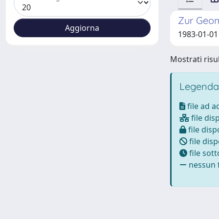
Zur Geome
1983-01-01 
Mostrati risul
Legenda
file ad 
file dis
file disp
file disp
file sot
nessun f