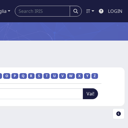
glia
IT
LOGIN
O
P
Q
R
S
T
U
V
W
X
Y
Z