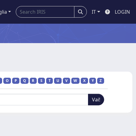
glia
IT
LOGIN
O
P
Q
R
S
T
U
V
W
X
Y
Z