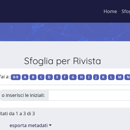
Home
Sfo
Sfoglia per Rivista
ai a:
0-9
A
B
C
D
E
F
G
H
I
J
K
L
M
N
o inserisci le iniziali:
tati da 1 a 3 di 3
esporta metadati