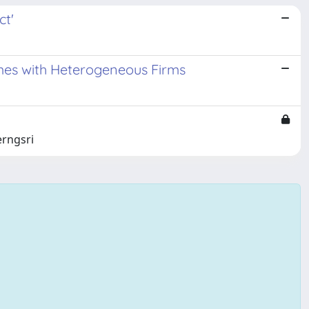
ct'
ames with Heterogeneous Firms
erngsri