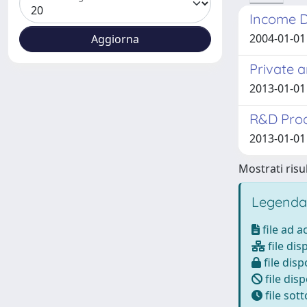
Income Di
2004-01-01 
Private 
2013-01-01
R&D Prod
2013-01-01
Mostrati risul
Legenda
file ad 
file dis
file disp
file disp
file sot