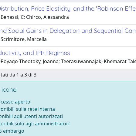
stribution, Price Elasticity, and the 'Robinson Effe
Benassi, C; Chirco, Alessandra
and Social Gains in Delegation and Sequential G
 Scrimitore, Marcella
uctivity and IPR Regimes
 Poyago-Theotoky, Joanna; Teerasuwannajak, Khemarat Tal
tati da 1 a 3 di 3
 icone
accesso aperto
ponibili sulla rete interna
onibili agli utenti autorizzati
onibili solo agli amministratori
to embargo