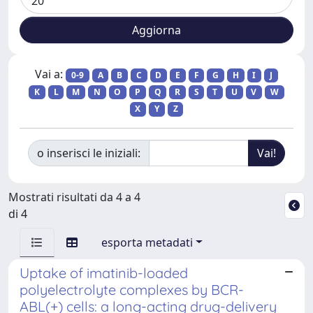
Vai a:
0-9
A
B
C
D
E
F
G
H
I
J
K
L
M
N
O
P
Q
R
S
T
U
V
W
X
Y
Z
o inserisci le iniziali:
Mostrati risultati da 4 a 4
di 4
esporta metadati
Uptake of imatinib-loaded
polyelectrolyte complexes by BCR-
ABL(+) cells: a long-acting drug-delivery