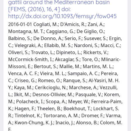
gattii around the Mediterranean basin
[FEMS, (2016), 16, 4] doi:
http://dx.doi.org/10.1093/femsyr/fow045
2016-01-01 Cogliati, M.; D'Amicis, R.; Zani, A.;
Montagna, M. T.; Caggiano, G.; De Giglio, O.;
Balbino, S.; De Donno, A.; Serio, F.; Susever, S.; Ergin,
C.; Velegraki, A.; Ellabib, M. S.; Nardoni, S.; Macci, C.;
Oliveri, S.; Trovato, L.; Dipineto, L.; Rickerts, V.;
McCormick-Smith, I.; Akcaglar, S.; Tore, O.; Mlinaric-
Missoni, E.; Bertout, S.; Mallie, M.; Martins, M. L.;
Venca, A. C. F.; Vieira, M. L.; Sampaio, A. C.; Pereira,
C.; Criseo, G.; Romeo, O.; Ranque, S.; Al-Yasiri, M. H.
Y.; Kaya, M.; Cerikcioglu, N.; Marchese, A.; Vezzulli,
L.; Ilkit, M.; Desnos-Ollivier, M.; Pasquale, V.; Korem,
M.; Polacheck, I.; Scopa, A.; Meyer, W.; Ferreira-Paim,
K.; Hagen, F.; Theelen, B.; Boekhout, T.; Lockhart, S.
R.; Tintelnot, K.; Tortorano, A. M.; Dromer, F.; Varma,
A.; Kwon-Chung, K. J.; Inacio, J.; Alonso, B.; Colom, M.
F.