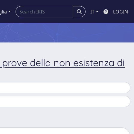
glia
IT
LOGIN
o prove della non esistenza di