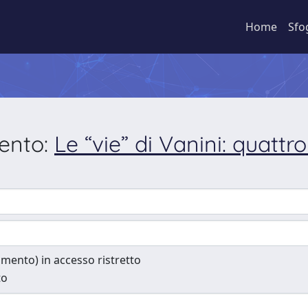
Home
Sfo
mento:
Le “vie” di Vanini: quattr
cumento) in accesso ristretto
to