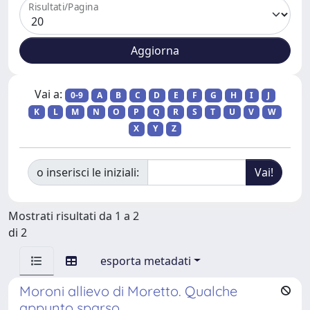
Risultati/Pagina
Vai a:
0-9
A
B
C
D
E
F
G
H
I
J
K
L
M
N
O
P
Q
R
S
T
U
V
W
X
Y
Z
o inserisci le iniziali:
Mostrati risultati da 1 a 2
di 2
esporta metadati
Moroni allievo di Moretto. Qualche
appunto sparso