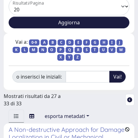
Risultati/Pagina
Vai a:
0-9
A
B
C
D
E
F
G
H
I
J
K
L
M
N
O
P
Q
R
S
T
U
V
W
X
Y
Z
o inserisci le iniziali:
Mostrati risultati da 27 a
33 di 33
esporta metadati
A Non-destructive Approach for Damage
Localization in Civil or Mechanical